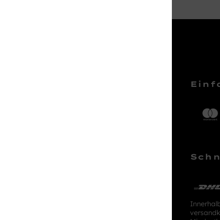
Service Hotline
Einf
Telefonische Unterstützung und
Beratung unter:
04161 – 50 66 44
Schn
Mo-Sa, 10:00 - 18:00 Uhr
kundenlounge@stackmann.de
Innerhal
versandk