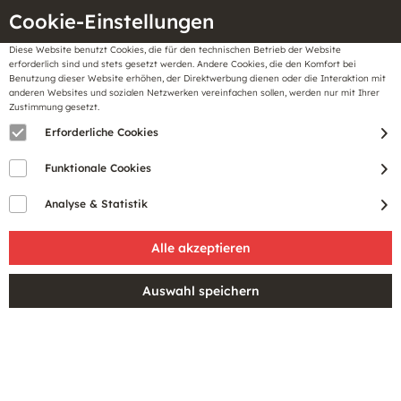
Cookie-Einstellungen
Diese Website benutzt Cookies, die für den technischen Betrieb der Website
Meine
erforderlich sind und stets gesetzt werden. Andere Cookies, die den Komfort bei
llungen
Merkzettel
BonusCard
Benutzung dieser Website erhöhen, der Direktwerbung dienen oder die Interaktion mit
Gutscheine
anderen Websites und sozialen Netzwerken vereinfachen sollen, werden nur mit Ihrer
Zustimmung gesetzt.
Erforderliche Cookies
PRODUKTE VON BETTY
Funktionale Cookies
BARCLAY
Analyse & Statistik
Betty Barclay ist eine deutsche Modemarke, die seit über
70 Jahren hochwertige Damenbekleidung und
Accessoires anbietet. Das Unternehmen steht für zeitlose
Eleganz und modische Vielfalt. Betty Barclay produziert
Kleidung für Frauen, die stilvoll und selbstbewusst