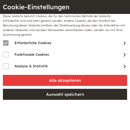
Cookie-Einstellungen
Diese Website benutzt Cookies, die für den technischen Betrieb der Website
Meine
erforderlich sind und stets gesetzt werden. Andere Cookies, die den Komfort bei
llungen
Merkzettel
BonusCard
Benutzung dieser Website erhöhen, der Direktwerbung dienen oder die Interaktion mit
Gutscheine
anderen Websites und sozialen Netzwerken vereinfachen sollen, werden nur mit Ihrer
Zustimmung gesetzt.
Erforderliche Cookies
PRODUKTE VON VERO MODA
Funktionale Cookies
Analyse & Statistik
VERO MODA ist eine Modemarke, die stilvolle und
erschwingliche Kleidung für moderne Frauen anbietet. Die
Marke ist bekannt für trendige und klassisch-modern
Designs und verpflichtet sich zu nachhaltiger Produktion
mit umweltfreundlichen Materialien.