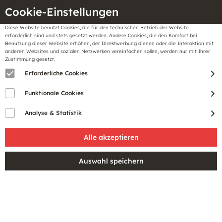
Cookie-Einstellungen
Diese Website benutzt Cookies, die für den technischen Betrieb der Website
Meine
erforderlich sind und stets gesetzt werden. Andere Cookies, die den Komfort bei
llungen
Merkzettel
BonusCard
Benutzung dieser Website erhöhen, der Direktwerbung dienen oder die Interaktion mit
Gutscheine
anderen Websites und sozialen Netzwerken vereinfachen sollen, werden nur mit Ihrer
Zustimmung gesetzt.
Erforderliche Cookies
PRODUKTE VON JOOP!
Funktionale Cookies
MENSWEAR
Analyse & Statistik
Entdecken Sie die stilvolle 
Herrenbekleidungskollektion von JOOP!. Unsere 
hochwertigen Anzüge, Hemden, Hosen und Jacken 
sind aus den feinsten Materialien gefertigt und 
strahlen den unverwechselbaren Stil von JOOP! 