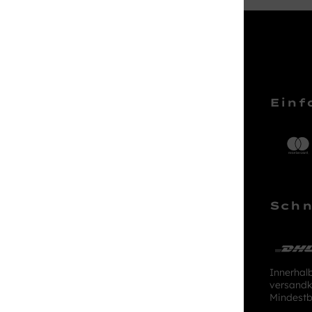
Service Hotline
Einf
Telefonische Unterstützung und
Beratung unter:
04161 – 50 66 44
Schn
Mo-Sa, 10:00 - 18:00 Uhr
kundenlounge@stackmann.de
Innerhal
versandk
Mindestb