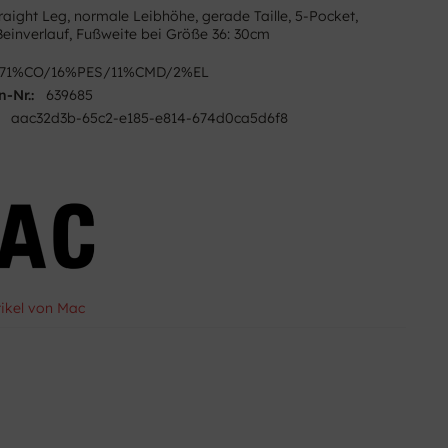
traight Leg, normale Leibhöhe, gerade Taille, 5-Pocket,
Beinverlauf, Fußweite bei Größe 36: 30cm
71%CO/16%PES/11%CMD/2%EL
n-Nr.:
639685
aac32d3b-65c2-e185-e814-674d0ca5d6f8
tikel von Mac