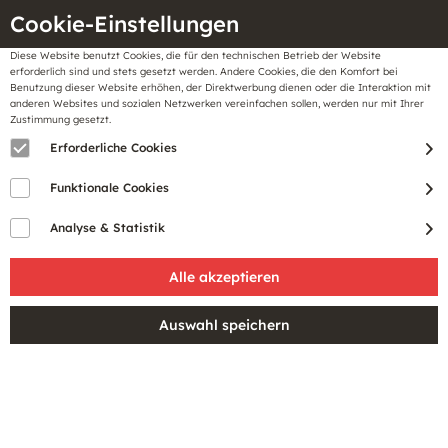
Cookie-Einstellungen
Diese Website benutzt Cookies, die für den technischen Betrieb der Website
Meine
erforderlich sind und stets gesetzt werden. Andere Cookies, die den Komfort bei
llungen
Merkzettel
BonusCard
Benutzung dieser Website erhöhen, der Direktwerbung dienen oder die Interaktion mit
Gutscheine
anderen Websites und sozialen Netzwerken vereinfachen sollen, werden nur mit Ihrer
Zustimmung gesetzt.
Erforderliche Cookies
Funktionale Cookies
Analyse & Statistik
Service Hotline
Einfach bezahlen
Schneller Versand