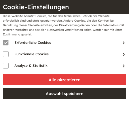
Cookie-Einstellungen
Diese Website benutzt Cookies, die für den technischen Betrieb der Website
Meine
erforderlich sind und stets gesetzt werden. Andere Cookies, die den Komfort bei
llungen
Merkzettel
BonusCard
Benutzung dieser Website erhöhen, der Direktwerbung dienen oder die Interaktion mit
Gutscheine
anderen Websites und sozialen Netzwerken vereinfachen sollen, werden nur mit Ihrer
Zustimmung gesetzt.
Erforderliche Cookies
Funktionale Cookies
Analyse & Statistik
Service Hotline
Einfach bezahlen
Schneller Versand