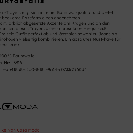
uktdetails
at-Troyer zeigt sich in reiner Baumwollqualität und bietet
ne bequeme Passform einen angenehmen
rt.Farblich abgesetzte Akzente am Kragen und an den
achen diesen Troyer zu einem absoluten Hingucker.Er
Freizeit-Outfit perfekt ab und lässt sich sowohl zu Jeans als
inohosen vielseitig kombinieren. Ein absolutes Must-have für
derschrank.
100 % Baumwolle
n-Nr.:
3316
eab4f8a8-c2a0-8d84-9a14-c0733c3960d4
tikel von Casa Moda