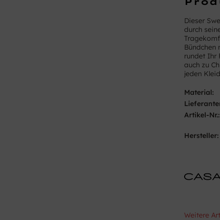
Prod
Dieser Swe
durch sei
Tragekomfo
Bündchen m
rundet Ihr 
auch zu Ch
jeden Klei
Material:
Lieferante
Artikel-Nr.:
Hersteller:
Weitere Ar