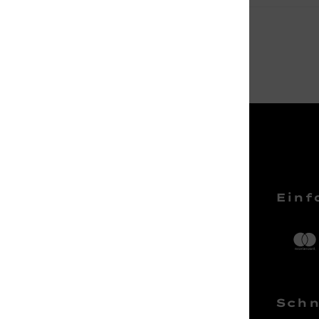
Service Hotline
Einf
Telefonische Unterstützung und
Beratung unter:
04161 – 50 66 44
Schn
Mo-Sa, 10:00 - 18:00 Uhr