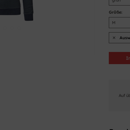
Größe:
Ausw
I
Auf ü