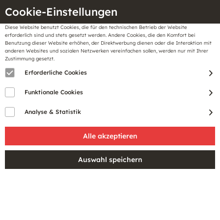
Cookie-Einstellungen
Diese Website benutzt Cookies, die für den technischen Betrieb der Website
Meine
erforderlich sind und stets gesetzt werden. Andere Cookies, die den Komfort bei
llungen
Merkzettel
BonusCard
Benutzung dieser Website erhöhen, der Direktwerbung dienen oder die Interaktion mit
Gutscheine
anderen Websites und sozialen Netzwerken vereinfachen sollen, werden nur mit Ihrer
Zustimmung gesetzt.
Erforderliche Cookies
TAGESDECKEN
Funktionale Cookies
Analyse & Statistik
Verleihe deinem Schlafzimmer einen neuen Look mit
unseren stilvollen Tagesdecken! Bei Stackmann findest du
eine große Auswahl an Tagesdecken in verschiedenen
Größen und Designs, die perfekt zu...
mehr erfahren »