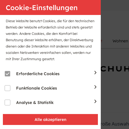
Anfahrt
B2B-Portal
Cookie-Einstellungen
Diese Website benutzt Cookies, die für den technischen
Betrieb der Website erforderlich sind und stets gesetzt
werden. Andere Cookies, die den Komfort bei
Benutzung dieser Website erhöhen, der Direktwerbung
Damen
Herren
Kinder
Sport
Wohnen
dienen oder die Interaktion mit anderen Websites und
sozialen Netzwerken vereinfachen sollen, werden nur
mit Ihrer Zustimmung gesetzt.
WANDERSCHUH
Erforderliche Cookies
Funktionale Cookies
Analyse & Statistik
Intersport Stackmann bietet eine große Auswa