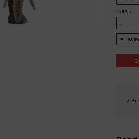
Größe:
Ausw
I
Auf ü
Prod