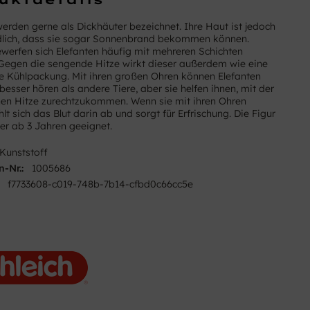
werden gerne als Dickhäuter bezeichnet. Ihre Haut ist jedoch
dlich, dass sie sogar Sonnenbrand bekommen können.
werfen sich Elefanten häufig mit mehreren Schichten
egen die sengende Hitze wirkt dieser außerdem wie eine
Kühlpackung. Mit ihren großen Ohren können Elefanten
besser hören als andere Tiere, aber sie helfen ihnen, mit der
hen Hitze zurechtzukommen. Wenn sie mit ihren Ohren
hlt sich das Blut darin ab und sorgt für Erfrischung. Die Figur
der ab 3 Jahren geeignet.
Kunststoff
n-Nr.:
1005686
f7733608-c019-748b-7b14-cfbd0c66cc5e