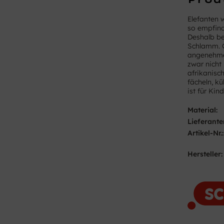
Elefanten 
so empfin
Deshalb be
Schlamm. G
angenehme 
zwar nicht 
afrikanisc
fächeln, kü
ist für Kin
Material:
Lieferante
Artikel-Nr.:
Hersteller: