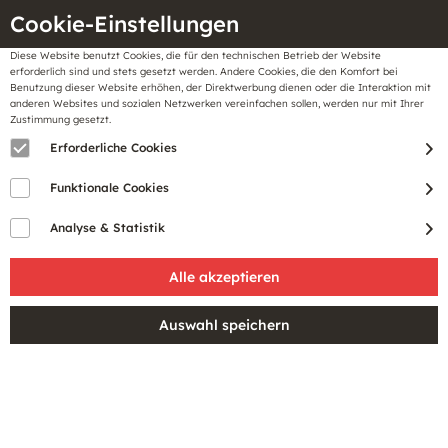
Cookie-Einstellungen
Diese Website benutzt Cookies, die für den technischen Betrieb der Website
Meine
erforderlich sind und stets gesetzt werden. Andere Cookies, die den Komfort bei
llungen
Merkzettel
BonusCard
Benutzung dieser Website erhöhen, der Direktwerbung dienen oder die Interaktion mit
Gutscheine
anderen Websites und sozialen Netzwerken vereinfachen sollen, werden nur mit Ihrer
Zustimmung gesetzt.
Erforderliche Cookies
SCHÖNE KLEIDER IN
Funktionale Cookies
ALLEN FORMEN UND
Analyse & Statistik
LÄNGEN
Filtern