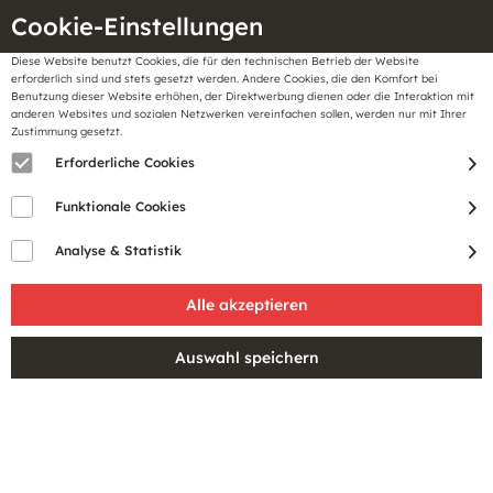
Cookie-Einstellungen
Diese Website benutzt Cookies, die für den technischen Betrieb der Website
Meine
erforderlich sind und stets gesetzt werden. Andere Cookies, die den Komfort bei
llungen
Merkzettel
BonusCard
Benutzung dieser Website erhöhen, der Direktwerbung dienen oder die Interaktion mit
Gutscheine
anderen Websites und sozialen Netzwerken vereinfachen sollen, werden nur mit Ihrer
Zustimmung gesetzt.
AGB STACKMANN
Erforderliche Cookies
ONLINE-SHOP
Funktionale Cookies
Allgemeine Geschäftsbedingungen
Analyse & Statistik
1. Geltung, Begriffsdefinitionen
(1) Diese Allgemeinen Geschäftsbedingungen gelten für alle
über unseren Online-Shop
https://stackmann.de
geschlossenen
Verträge zwischen uns, der
Ernst Stackmann GmbH & Co. KG
Lange Straße 39 - 45
21614 Buxtehude,
Tel.: 0 41 61 - 50 66 44 (Mo. – Sa. von 10.00 bis 18.00 Uhr)
E-Mail:
kundenlounge@stackmann.de