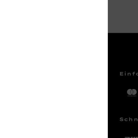
Service Hotline
Einf
Telefonische Unterstützung und
Beratung unter:
04161 – 50 66 44
Schn
Mo-Sa, 10:00 - 18:00 Uhr
kundenlounge@stackmann.de