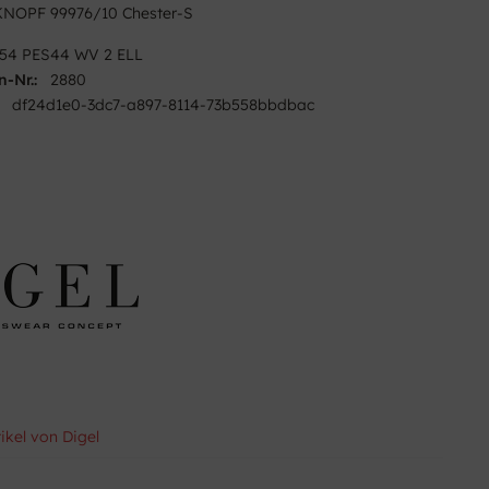
NOPF 99976/10 Chester-S
54 PES44 WV 2 ELL
n-Nr.:
2880
df24d1e0-3dc7-a897-8114-73b558bbdbac
ikel von Digel