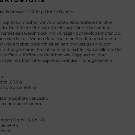
nst Espresso" - 1000 g Ganze Bohnen
n Espresso mischen wir 70% Costa Rica Arabica mit 30%
sta. Der höhere Robusta-Anteil sorgt für die besondere
 rundet den Geschmack mit würzigen Schokoladennoten ab.
en werden als Vienna Roast auf eine Kerntemperatur von
tzt und ergeben dadurch einen herrlich nussigen Nougat
mit angenehmer Fruchtsäure und leichter Karamellnote. Die
asis für alle Kaffeespezialitäten wie Cappuccino, aber
auch pur als köstlicher Espresso-Genuss - handgeröstet in
.
ails
ht:: 1000 g
esso, Ganze Bohne
tzatmosphäre verpackt.
ken und dunkel lagern.
ckmann GmbH & Co. KG
aße 39-43
tehude