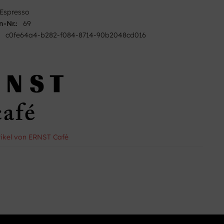
Espresso
n-Nr.:
69
c0fe64a4-b282-f084-8714-90b2048cd016
tikel von ERNST Café