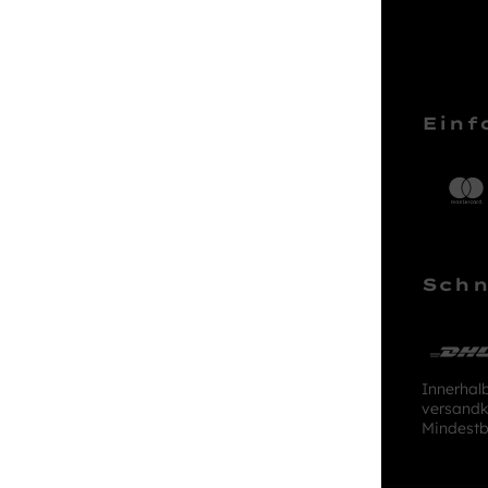
Service Hotline
Einf
Telefonische Unterstützung und
Beratung unter:
04161 – 50 66 44
Schn
Mo-Sa, 10:00 - 18:00 Uhr
kundenlounge@stackmann.de
Innerhal
versandk
Mindestb