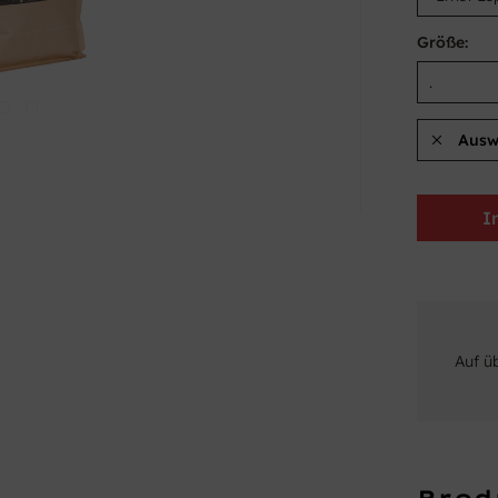
Größe:
Ausw
I
Auf ü
Prod