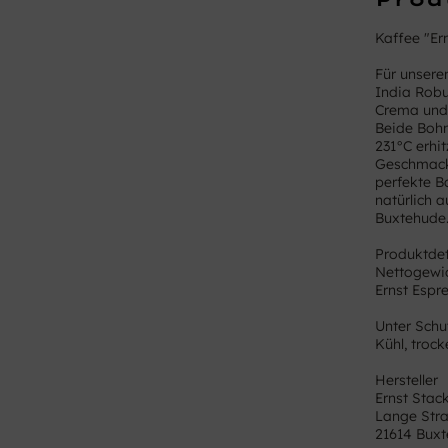
Kaffee "Er
Für unsere
India Robu
Crema und
Beide Bohn
231°C erhi
Geschmack 
perfekte B
natürlich 
Buxtehude
Produktdet
Nettogewic
Ernst Espr
Unter Schu
Kühl, troc
Hersteller
Ernst Sta
Lange Str
21614 Bux