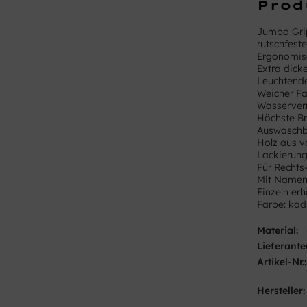
Prod
Jumbo Grip
rutschfeste
Ergonomis
Extra dic
Leuchtend
Weicher Fa
Wasserver
Höchste Br
Auswaschba
Holz aus v
Lackierung
Für Rechts
Mit Namen
Einzeln erh
Farbe: ka
Material:
Lieferante
Artikel-Nr.:
Hersteller: