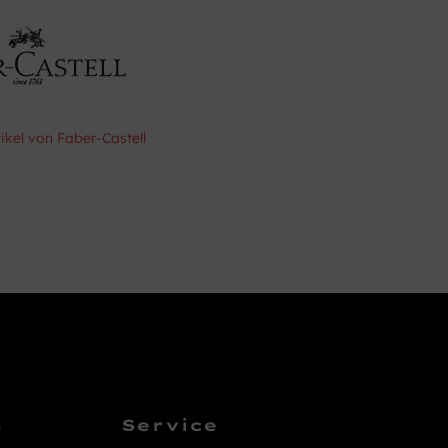
tikel von Faber-Castell
n
Service