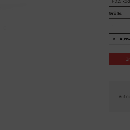
Größe:
Ausw
I
Auf ü