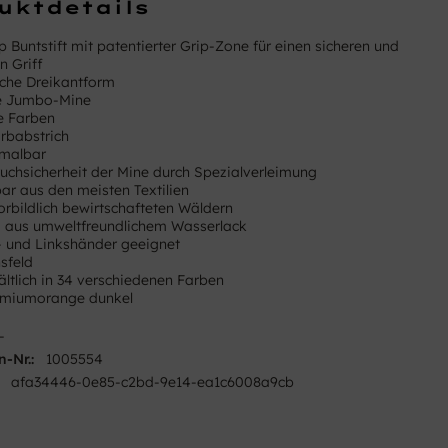
uktdetails
 Buntstift mit patentierter Grip-Zone für einen sicheren und
n Griff
che Dreikantform
ke Jumbo-Mine
e Farben
rbabstrich
malbar
uchsicherheit der Mine durch Spezialverleimung
r aus den meisten Textilien
orbildlich bewirtschafteten Wäldern
 aus umweltfreundlichem Wasserlack
- und Linkshänder geeignet
sfeld
ältlich in 34 verschiedenen Farben
dmiumorange dunkel
-
n-Nr.:
1005554
afa34446-0e85-c2bd-9e14-ea1c6008a9cb