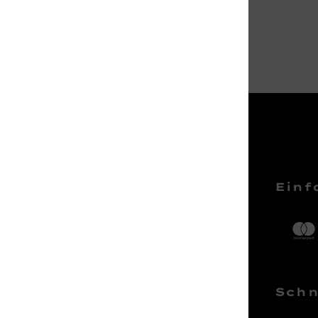
Service Hotline
Einf
Telefonische Unterstützung und
Beratung unter:
04161 – 50 66 44
Schn
Mo-Sa, 10:00 - 18:00 Uhr