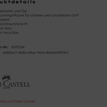
uktdetails
echanik und Clip
ummigriffzone für sicheren und rutschfesten Griff
necht
-Großraummine M
be: blau
e: navy blue
-
n-Nr.:
1005554
e2881ec7-8a8a-a9ac-9e14-8e4ab4f929cf
tikel von Faber-Castell