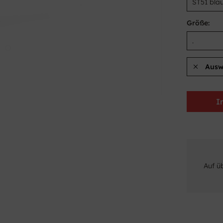
Größe:
Ausw
I
Auf ü