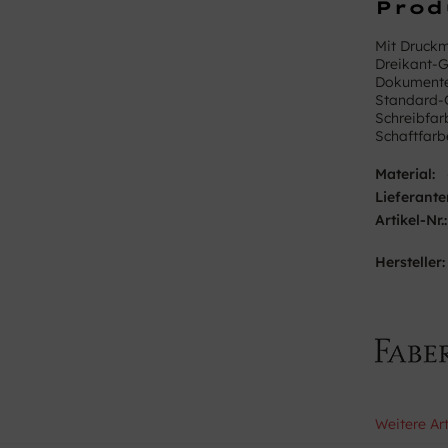
Prod
Mit Druckm
Dreikant-G
Dokumente
Standard
Schreibfar
Schaftfarb
Material:
Lieferante
Artikel-Nr.:
Hersteller:
Weitere Ar