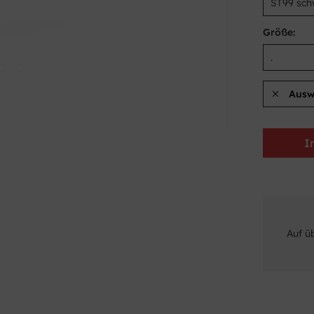
Größe:
Ausw
I
Auf ü