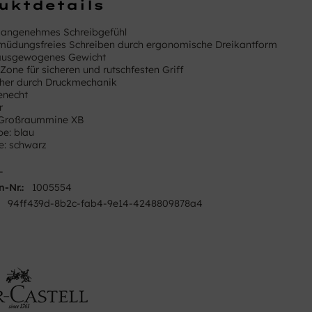
uktdetails
 angenehmes Schreibgefühl
müdungsfreies Schreiben durch ergonomische Dreikantform
 ausgewogenes Gewicht
Zone für sicheren und rutschfesten Griff
cher durch Druckmechanik
necht
r
Großraummine XB
be: blau
e: schwarz
-
n-Nr.:
1005554
94ff439d-8b2c-fab4-9e14-4248809878a4