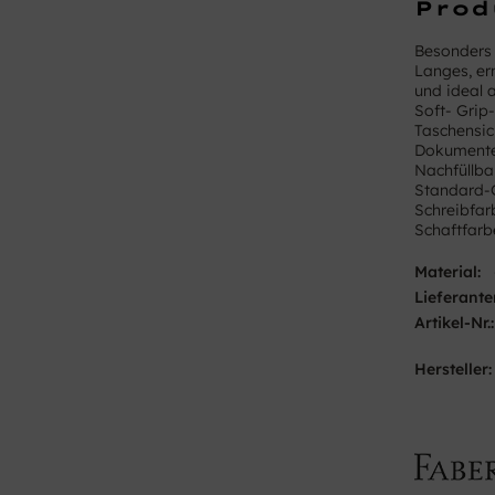
Prod
Besonders
Langes, er
und ideal
Soft- Grip-
Taschensi
Dokumente
Nachfüllba
Standard-
Schreibfar
Schaftfarb
Material:
Lieferante
Artikel-Nr.:
Hersteller: