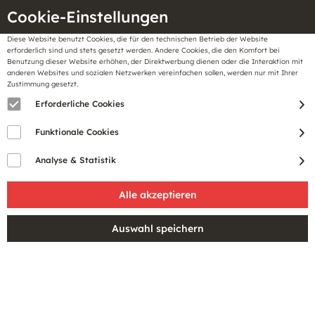
Cookie-Einstellungen
Diese Website benutzt Cookies, die für den technischen Betrieb der Website
Meine
erforderlich sind und stets gesetzt werden. Andere Cookies, die den Komfort bei
llungen
Merkzettel
BonusCard
Benutzung dieser Website erhöhen, der Direktwerbung dienen oder die Interaktion mit
Gutscheine
anderen Websites und sozialen Netzwerken vereinfachen sollen, werden nur mit Ihrer
Zustimmung gesetzt.
Erforderliche Cookies
PRODUKTE VON JACK & JONES
Funktionale Cookies
Analyse & Statistik
Jack & Jones ist eine dänische Modemarke, die sich auf
Herrenbekleidung spezialisiert hat. Das Unternehmen bietet
eine breite Palette an Kleidung und Accessoires an, von
lässiger Freizeitbekleidung bis hin zu formeller Kleidung.
Jack & Jones steht für moderne Designs, erschwingliche