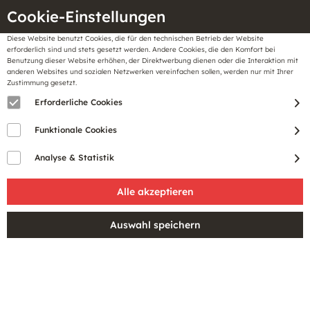
Cookie-Einstellungen
Diese Website benutzt Cookies, die für den technischen Betrieb der Website
Meine
erforderlich sind und stets gesetzt werden. Andere Cookies, die den Komfort bei
llungen
Merkzettel
BonusCard
Benutzung dieser Website erhöhen, der Direktwerbung dienen oder die Interaktion mit
Gutscheine
anderen Websites und sozialen Netzwerken vereinfachen sollen, werden nur mit Ihrer
Zustimmung gesetzt.
Erforderliche Cookies
PRODUKTE VON LECOMTE
Funktionale Cookies
Analyse & Statistik
Filtern
NEU
NEU