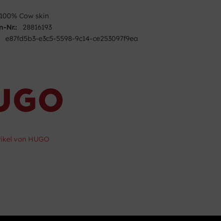
100% Cow skin
n-Nr.:
28816193
e87fd5b3-e3c5-5598-9c14-ce253097f9ea
tikel von HUGO