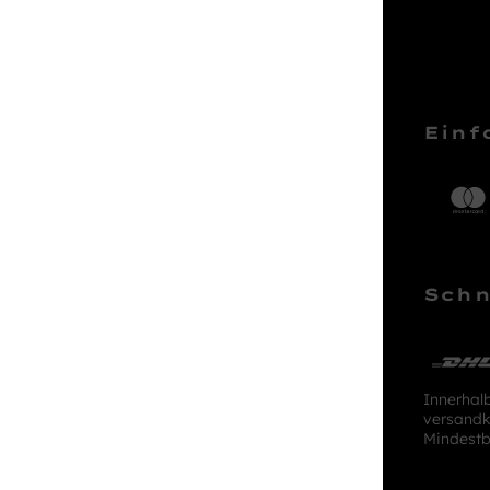
Service Hotline
Einf
Telefonische Unterstützung und
Beratung unter:
04161 – 50 66 44
Schn
Mo-Sa, 10:00 - 18:00 Uhr
kundenlounge@stackmann.de
Innerhal
versandk
Mindestb