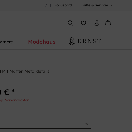
Bonuscard
Hilfe & Services
Modehaus
arriere
l Mit Matten Metalldetails
 € *
gl. Versandkosten