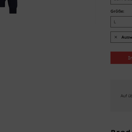
Größe:
Ausw
I
Auf ü
Prod