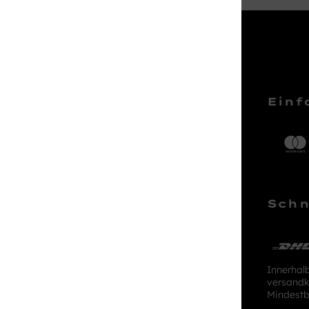
Service Hotline
Einf
Telefonische Unterstützung und
Beratung unter:
04161 – 50 66 44
Schn
Mo-Sa, 10:00 - 18:00 Uhr
kundenlounge@stackmann.de
Innerhal
versandk
Mindestb