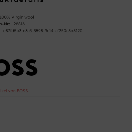
100% Virgin wool
n-Nr.:
28816
e87fd5b3-e3c5-5598-9c14-cf250c8a8120
tikel von BOSS