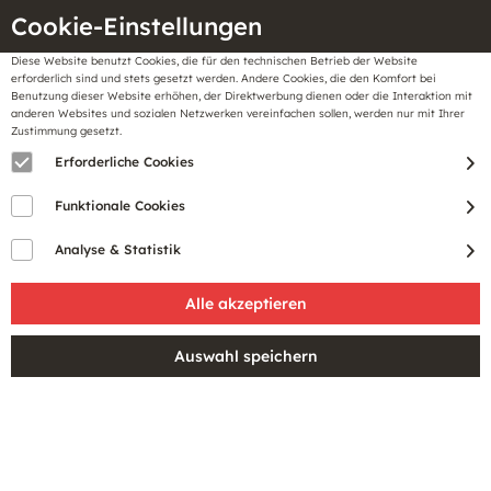
Cookie-Einstellungen
Diese Website benutzt Cookies, die für den technischen Betrieb der Website
Meine
erforderlich sind und stets gesetzt werden. Andere Cookies, die den Komfort bei
llungen
Merkzettel
BonusCard
Benutzung dieser Website erhöhen, der Direktwerbung dienen oder die Interaktion mit
Gutscheine
anderen Websites und sozialen Netzwerken vereinfachen sollen, werden nur mit Ihrer
Zustimmung gesetzt.
Erforderliche Cookies
Filtern
Funktionale Cookies
Analyse & Statistik
Vorherige Artikel laden
SALE
SALE