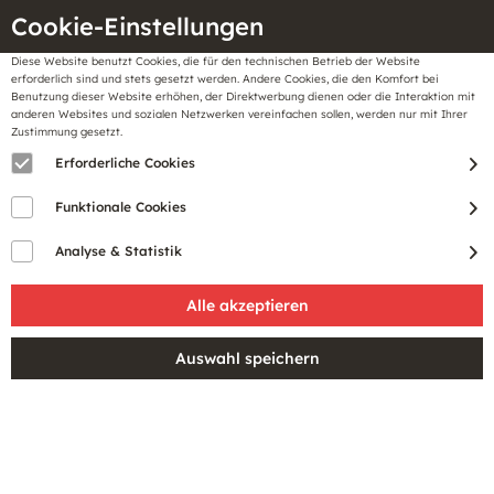
Cookie-Einstellungen
Diese Website benutzt Cookies, die für den technischen Betrieb der Website
Meine
erforderlich sind und stets gesetzt werden. Andere Cookies, die den Komfort bei
llungen
Merkzettel
BonusCard
Benutzung dieser Website erhöhen, der Direktwerbung dienen oder die Interaktion mit
Gutscheine
anderen Websites und sozialen Netzwerken vereinfachen sollen, werden nur mit Ihrer
Zustimmung gesetzt.
Erforderliche Cookies
Der eingegebene Suchbegriff ist leider zu kurz.
Funktionale Cookies
Analyse & Statistik
Service Hotline
Einfach bezahlen
Schneller Versand
Informationen