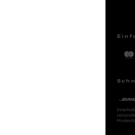
Service Hotline
Einf
Telefonische Unterstützung und
Beratung unter:
04161 – 50 66 44
Schn
Mo-Sa, 10:00 - 18:00 Uhr
kundenlounge@stackmann.de
Innerhal
versandk
Mindestb