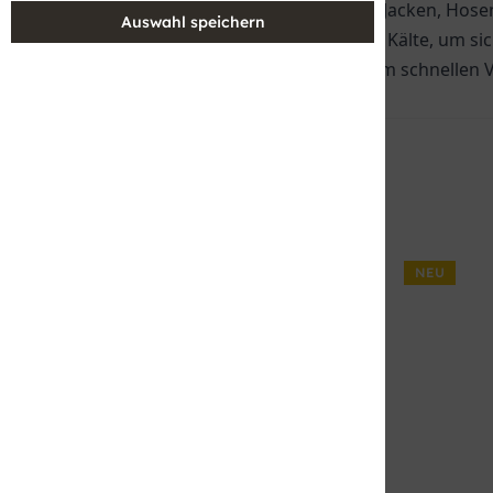
Klettern. Unser Sortiment umfasst Jacken, Hose
bieten Schutz vor Wind, Regen und Kälte, um sic
aus und profitieren Sie von unserem schnellen 
Filtern
SALE
NEU
Venice Beach
VB_Caylee 4069 Jacket