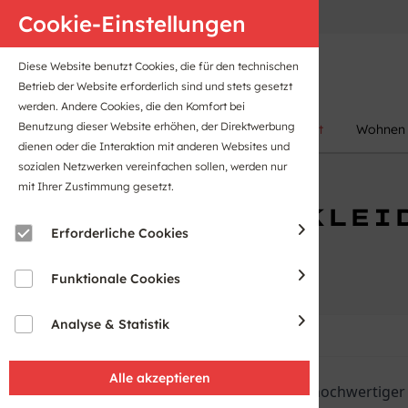
Anfahrt
B2B-Portal
Cookie-Einstellungen
Diese Website benutzt Cookies, die für den technischen
Betrieb der Website erforderlich sind und stets gesetzt
werden. Andere Cookies, die den Komfort bei
Benutzung dieser Website erhöhen, der Direktwerbung
Damen
Herren
Kinder
Sport
Wohnen
dienen oder die Interaktion mit anderen Websites und
sozialen Netzwerken vereinfachen sollen, werden nur
mit Ihrer Zustimmung gesetzt.
OUTDOORBEKLEID
Erforderliche Cookies
Funktionale Cookies
Analyse & Statistik
Wir bieten eine große Auswahl an hochwertiger