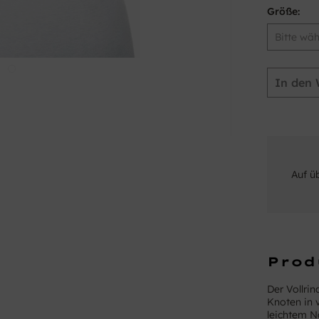
Größe:
In den
Auf ü
Prod
Der Vollri
Knoten in v
leichtem Na