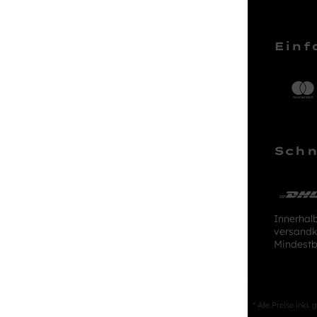
Service Hotline
Einf
Telefonische Unterstützung und
Beratung unter:
04161 – 50 66 44
Schn
Mo-Sa, 10:00 - 18:00 Uhr
kundenlounge@stackmann.de
Innerhal
versandk
Mindestb
* Alle Preise inkl.