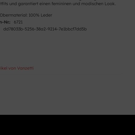
utfits und garantiert einen femininen und modischen Look.
Obermaterial: 100% Leder
n-Nr.:
6721
dd78033b-5256-38a2-9214-7e1bbcf7dd5b
ikel von Vanzetti