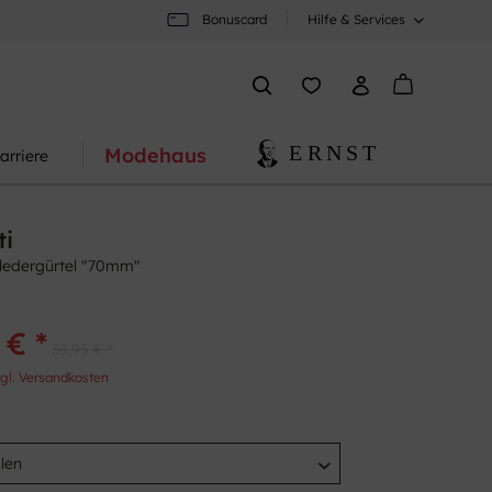
Bonuscard
Hilfe & Services
Modehaus
arriere
ti
llledergürtel "70mm"
 € *
39,95 € *
gl. Versandkosten