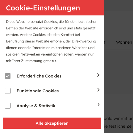
Anfahrt
B2B-Portal
Cookie-Einstellungen
Diese Website benutzt Cookies, die für den technischen
Betrieb der Website erforderlich sind und stets gesetzt
werden. Andere Cookies, die den Komfort bei
Benutzung dieser Website erhöhen, der Direktwerbung
Damen
Herren
Kinder
Sport
Wohnen
dienen oder die Interaktion mit anderen Websites und
sozialen Netzwerken vereinfachen sollen, werden nur
mit Ihrer Zustimmung gesetzt.
Erforderliche Cookies
Funktionale Cookies
Analyse & Statistik
Der vorweihnachtliche Trubel fällt ab, sobald wir mit 
Spitze - das sind die Style-Zutaten für die festliche Ze