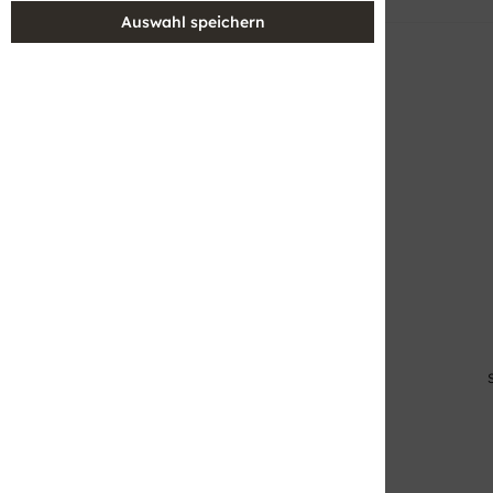
Filtern
Swing
Jumpsuit aus Material-Mix
199,99 € *