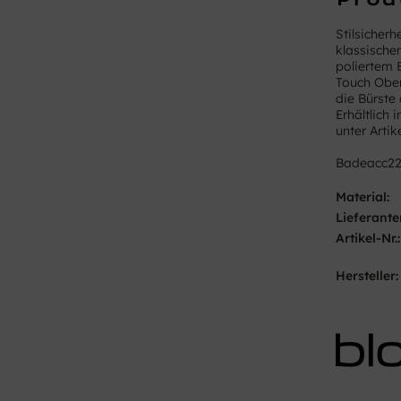
Stilsicher
klassischen
poliertem 
Touch Oberf
die Bürste 
Erhältlich
unter Artik
Badeacc2
Material:
Lieferante
Artikel-Nr.:
Hersteller: