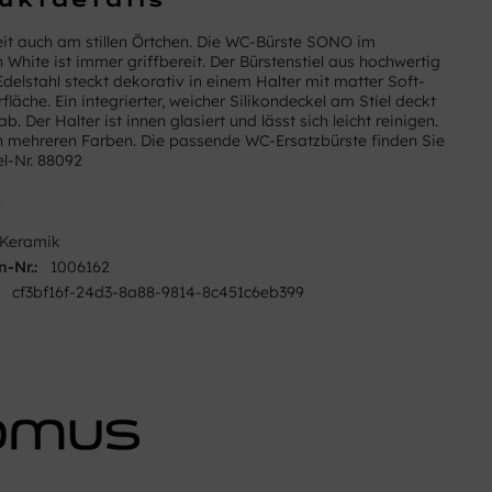
heit auch am stillen Örtchen. Die WC-Bürste SONO im
 White ist immer griffbereit. Der Bürstenstiel aus hochwertig
Edelstahl steckt dekorativ in einem Halter mit matter Soft-
läche. Ein integrierter, weicher Silikondeckel am Stiel deckt
ab. Der Halter ist innen glasiert und lässt sich leicht reinigen.
 in mehreren Farben. Die passende WC-Ersatzbürste finden Sie
el-Nr. 88092
2
Keramik
n-Nr.:
1006162
cf3bf16f-24d3-8a88-9814-8c451c6eb399