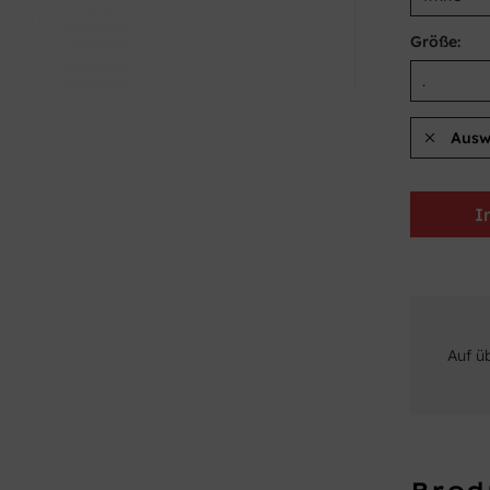
Größe:
Ausw
I
Auf ü
Prod