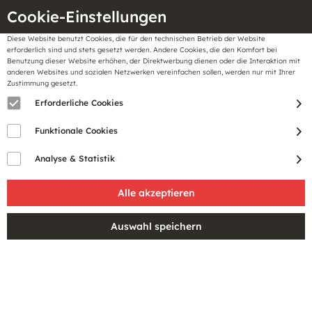
Cookie-Einstellungen
Diese Website benutzt Cookies, die für den technischen Betrieb der Website
Meine
erforderlich sind und stets gesetzt werden. Andere Cookies, die den Komfort bei
llungen
Merkzettel
BonusCard
Benutzung dieser Website erhöhen, der Direktwerbung dienen oder die Interaktion mit
Gutscheine
anderen Websites und sozialen Netzwerken vereinfachen sollen, werden nur mit Ihrer
Zustimmung gesetzt.
Erforderliche Cookies
PRODUKTE VON BLOMUS
Funktionale Cookies
Analyse & Statistik
Blomus ist eine 
moderne Designmarke
, die 
minimalistische und funktionale 
Wohnaccessoires
 anbietet. Die Produkte zeichnen 
sich durch ihr 
schlichtes und zeitloses Design
aus und werden aus 
hochwertigen Materialien 