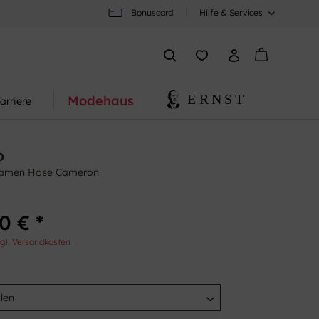
Bonuscard
Hilfe & Services
Modehaus
arriere
o
amen Hose Cameron
0 € *
gl. Versandkosten