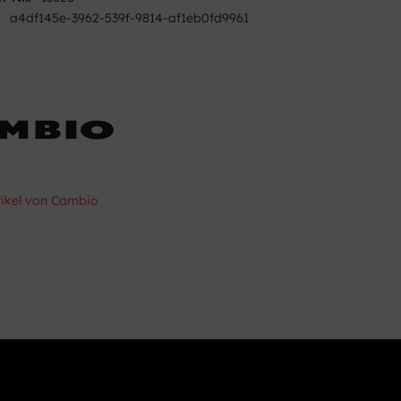
a4df145e-3962-539f-9814-af1eb0fd9961
tikel von Cambio