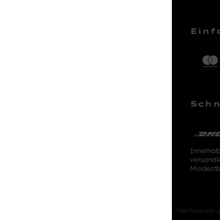
Service Hotline
Einf
Telefonische Unterstützung und
Beratung unter:
04161 – 50 66 44
Schn
Mo-Sa, 10:00 - 18:00 Uhr
kundenlounge@stackmann.de
Innerhal
versandk
Mindestb
* Alle Preise inkl.