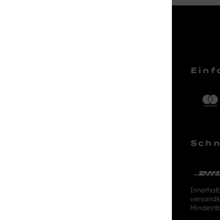
Service Hotline
Einf
Telefonische Unterstützung und
Beratung unter:
04161 – 50 66 44
Schn
Mo-Sa, 10:00 - 18:00 Uhr
kundenlounge@stackmann.de
Innerhal
versandk
Mindestb