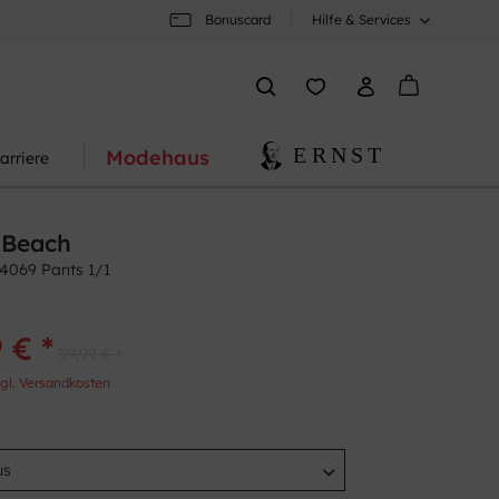
Bonuscard
Hilfe & Services
Modehaus
arriere
 Beach
4069 Pants 1/1
 € *
59,99 € *
gl. Versandkosten