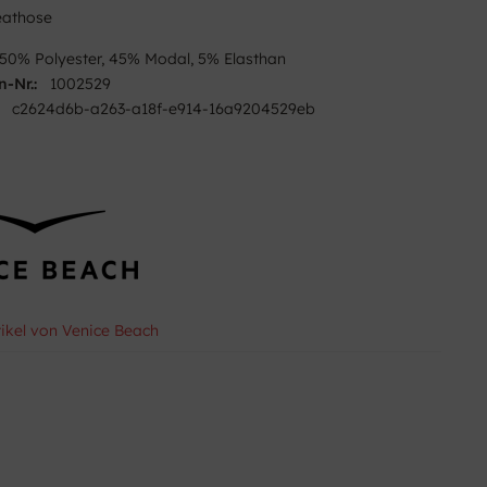
athose
50% Polyester, 45% Modal, 5% Elasthan
n-Nr.:
1002529
c2624d6b-a263-a18f-e914-16a9204529eb
tikel von Venice Beach