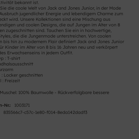
ivität bekannt ist.
Sie die coole Welt von Jack and Jones Junior, in der Mode
Ausbruch jugendlicher Energie und lebendigem Charme zum
ckt wird. Unsere Kollektionen sind eine Mischung aus
trendigen und coolen Designs, die auf Jungen im Alter von 8
ren zugeschnitten sind. Tauchen Sie ein in hochwertige,
yles, die die Jungenmode unterstreichen. Von coolen
 bis hin zu modernem Flair definiert Jack and Jones Junior
ür Kinder im Alter von 8 bis 16 Jahren neu und verkörpert
des Erwachsenseins in jedem Outfit.
p : T-shirt
undhalsausschnitt
Kurzarm
 : Locker geschnitten
 : Freizeit
Muschel: 100% Baumwolle - Rückverfolgbare bessere
e
n-Nr.:
1003171
835566c7-c57c-1e80-f014-8eda142dadf3