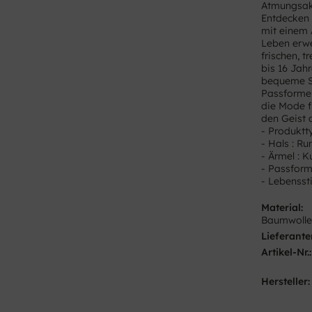
Atmungsakt
Entdecken 
mit einem 
Leben erwe
frischen, 
bis 16 Jah
bequeme St
Passformen
die Mode f
den Geist 
- Produktty
- Hals : R
- Ärmel : 
- Passform
- Lebensstil
Material:
Baumwoll
Lieferante
Artikel-Nr.:
Hersteller: