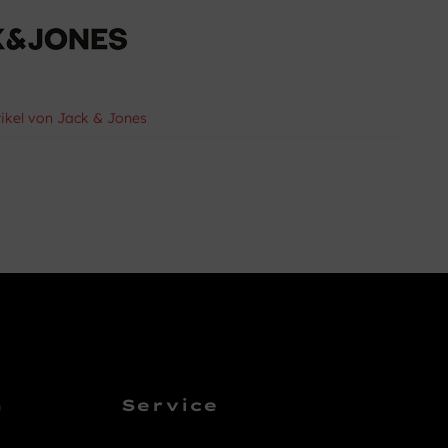
tikel von Jack & Jones
n
Service