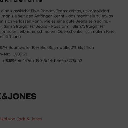
t eine klassische Five-Pocket-Jeans: zeitlos, unkompliziert
e man sie seit den Anfängen kennt - das macht sie zu etwas
 sich verlassen kann, wie es eine gute Jeans sein sollte. -
: Slim Straight Fit Jeans - Passform : Slim/Straight Fit
normaler Leibhöhe, schmalem Oberschenkel, schmalem Knie,
Beinöffnung
87% Baumwolle, 10% Bio-Baumwolle, 3% Elasthan
n-Nr.:
1003171
d83396e6-1476-e190-5c14-b469a8778bb2
tikel von Jack & Jones