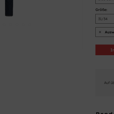
Größe:
Ausw
I
Auf ü
Prod