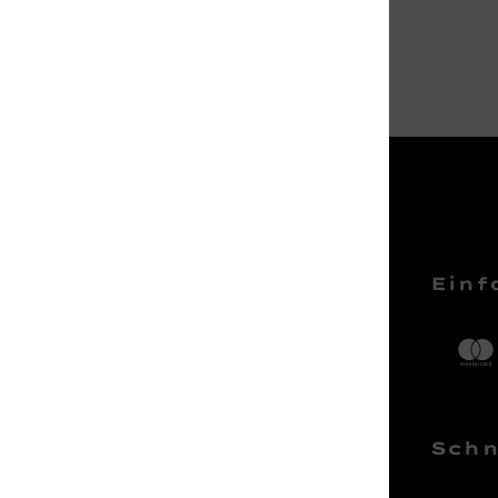
Service Hotline
Einf
Telefonische Unterstützung und
Beratung unter:
04161 – 50 66 44
Schn
Mo-Sa, 10:00 - 18:00 Uhr
kundenlounge@stackmann.de