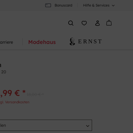
Bonuscard
Hilfe & Services
Modehaus
arriere
n
 20
,99 € *
18,00 € *
gl. Versandkosten