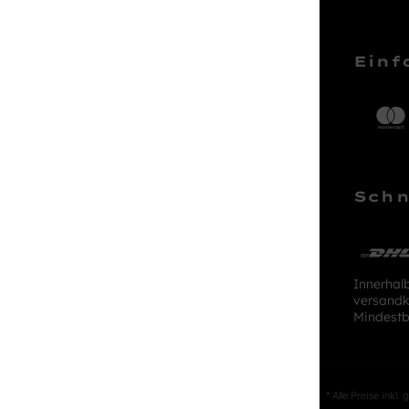
Service Hotline
Einf
Telefonische Unterstützung und
Beratung unter:
04161 – 50 66 44
Schn
Mo-Sa, 10:00 - 18:00 Uhr
kundenlounge@stackmann.de
Innerhal
versandk
Mindestb
* Alle Preise inkl.