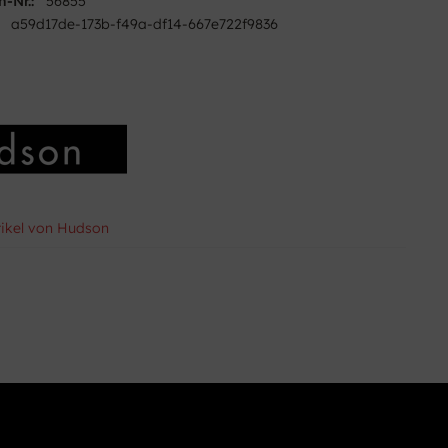
n-Nr.:
56855
a59d17de-173b-f49a-df14-667e722f9836
tikel von Hudson