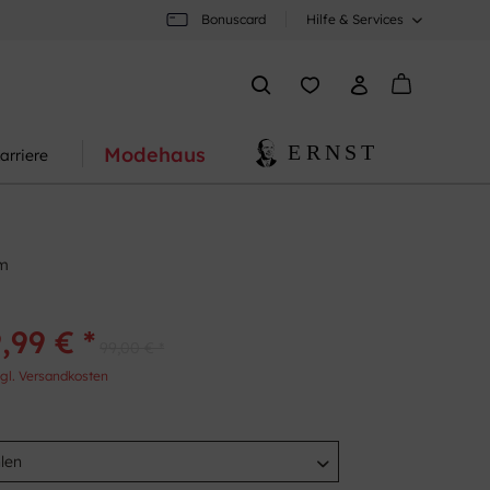
Bonuscard
Hilfe & Services
Modehaus
arriere
rm
,99 € *
99,00 € *
gl. Versandkosten