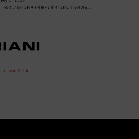
n-Nr.:
11159
e50fc169-a199-0480-b814-a18b44a42bac
ikel von Riani