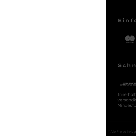
Service Hotline
Einf
Telefonische Unterstützung und
Beratung unter:
04161 – 50 66 44
Schn
Mo-Sa, 10:00 - 18:00 Uhr
kundenlounge@stackmann.de
Innerhal
versandk
Mindestb
* Alle Preise inkl.