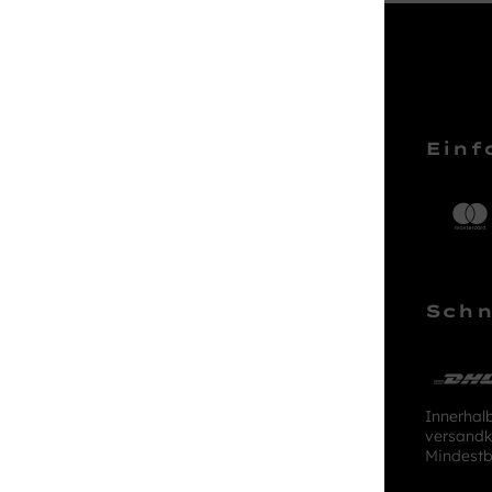
Service Hotline
Einf
Telefonische Unterstützung und
Beratung unter:
04161 – 50 66 44
Schn
Mo-Sa, 10:00 - 18:00 Uhr
kundenlounge@stackmann.de
Innerhal
versandk
Mindestb