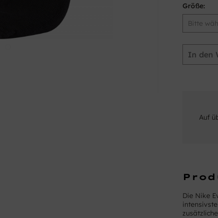
Größe:
In den
Auf ü
Prod
Die Nike E
intensivst
zusätzlic