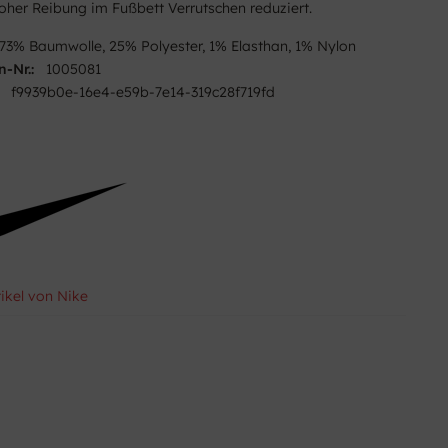
oher Reibung im Fußbett Verrutschen reduziert.
73% Baumwolle, 25% Polyester, 1% Elasthan, 1% Nylon
n-Nr.:
1005081
f9939b0e-16e4-e59b-7e14-319c28f719fd
tikel von Nike