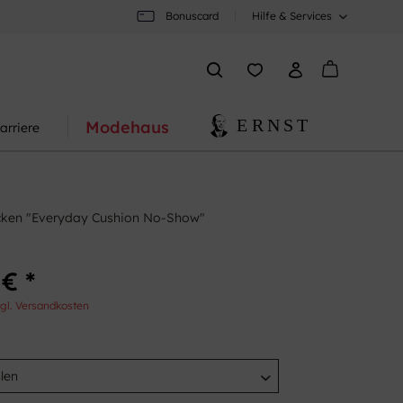
Bonuscard
Hilfe & Services
Modehaus
arriere
cken "Everyday Cushion No-Show"
 € *
gl. Versandkosten