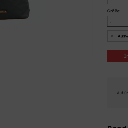
Größe:
Ausw
I
Auf ü
Prod