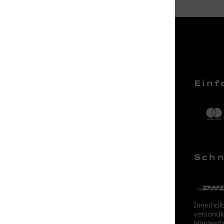
Service Hotline
Einf
Telefonische Unterstützung und
Beratung unter:
04161 – 50 66 44
Schn
Mo-Sa, 10:00 - 18:00 Uhr
kundenlounge@stackmann.de
Innerhal
versandk
Mindestb