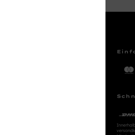
Service Hotline
Einf
Telefonische Unterstützung und
Beratung unter:
04161 – 50 66 44
Schn
Mo-Sa, 10:00 - 18:00 Uhr
kundenlounge@stackmann.de
Innerhal
versandk