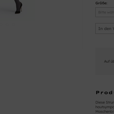
Größe:
In den
Auf ü
Prod
Diese Stru
hautsympat
Maschenbil