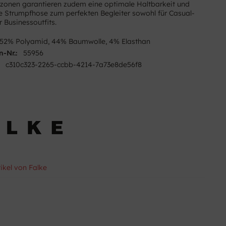
zonen garantieren zudem eine optimale Haltbarkeit und
 Strumpfhose zum perfekten Begleiter sowohl für Casual-
r Businessoutfits.
52% Polyamid, 44% Baumwolle, 4% Elasthan
n-Nr.:
55956
c310c323-2265-ccbb-4214-7a73e8de56f8
tikel von Falke