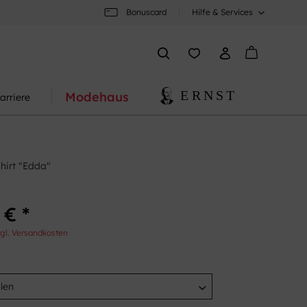
Bonuscard
Hilfe & Services
Modehaus
arriere
hirt "Edda"
 € *
gl. Versandkosten