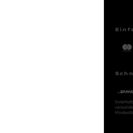
Service Hotline
Einf
Telefonische Unterstützung und
Beratung unter:
04161 – 50 66 44
Schn
Mo-Sa, 10:00 - 18:00 Uhr
kundenlounge@stackmann.de
Innerhal
versandk
Mindestb