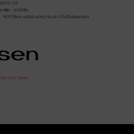
100% CO
n-Nr.:
641086
90ff78d4-a28d-60b2-9a14-07a304dac46d
tikel von Olsen