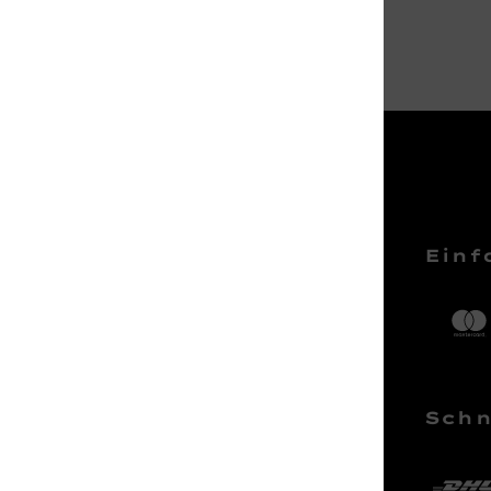
Service Hotline
Einf
Telefonische Unterstützung und
Beratung unter:
04161 – 50 66 44
Schn
Mo-Sa, 10:00 - 18:00 Uhr
kundenlounge@stackmann.de