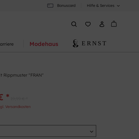
Bonuscard
Hilfe & Services
Modehaus
arriere
it Rippmuster "FRAN"
€ *
19,99 € *
gl. Versandkosten