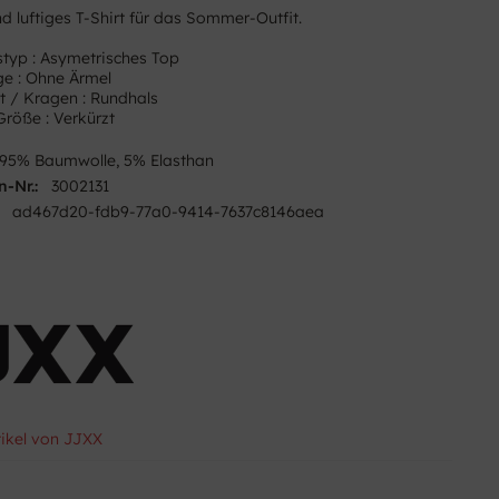
d luftiges T-Shirt für das Sommer-Outfit.
styp : Asymetrisches Top
ge : Ohne Ärmel
tt / Kragen : Rundhals
Größe : Verkürzt
95% Baumwolle, 5% Elasthan
n-Nr.:
3002131
ad467d20-fdb9-77a0-9414-7637c8146aea
tikel von JJXX