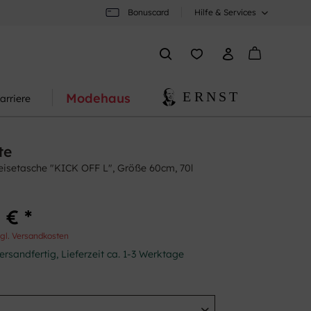
Bonuscard
Hilfe & Services
Modehaus
arriere
te
Reisetasche "KICK OFF L", Größe 60cm, 70l
 € *
gl. Versandkosten
ersandfertig, Lieferzeit ca. 1-3 Werktage