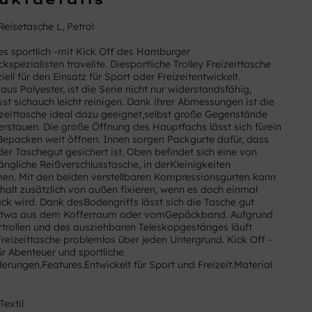
eisetasche L, Petrol
 es sportlich -mit Kick Off des Hamburger
spezialisten travelite. Diesportliche Trolley Freizeittasche
ell für den Einsatz für Sport oder Freizeitentwickelt.
us Polyester, ist die Serie nicht nur widerstandsfähig,
sst sichauch leicht reinigen. Dank ihrer Abmessungen ist die
eizeittasche ideal dazu geeignet,selbst große Gegenstände
verstauen. Die große Öffnung des Hauptfachs lässt sich fürein
Bepacken weit öffnen. Innen sorgen Packgurte dafür, dass
der Taschegut gesichert ist. Oben befindet sich eine von
ngliche Reißverschlusstasche, in derKleinigkeiten
n. Mit den beiden verstellbaren Kompressionsgurten kann
alt zusätzlich von außen fixieren, wenn es doch einmal
k wird. Dank desBodengriffs lässt sich die Tasche gut
etwa aus dem Kofferraum oder vomGepäckband. Aufgrund
trollen und des ausziehbaren Teleskopgestänges läuft
 Freizeittasche problemlos über jeden Untergrund. Kick Off -
r Abenteuer und sportliche
erungen.Features.Entwickelt für Sport und Freizeit.Material
Textil