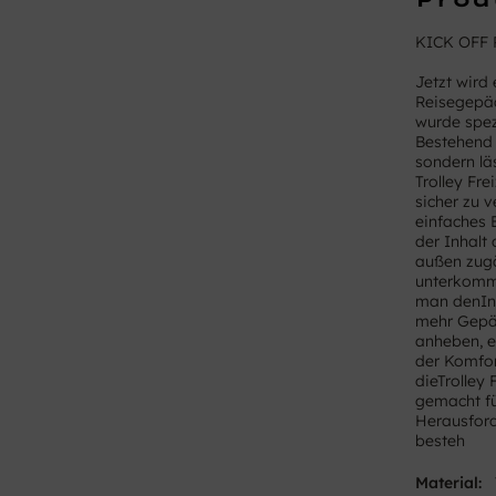
KICK OFF R
Jetzt wird
Reisegepäck
wurde spezi
Bestehend a
sondern lä
Trolley Fr
sicher zu 
einfaches 
der Inhalt 
außen zugä
unterkomme
man denInh
mehr Gepäc
anheben, 
der Komfor
dieTrolley
gemacht fü
Herausford
besteh
Material: