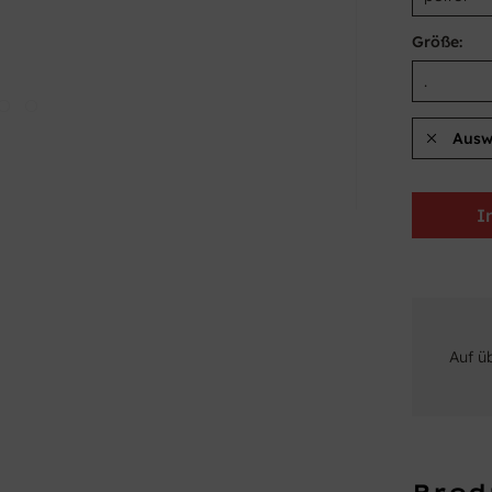
Größe:
Ausw
I
Auf ü
Prod