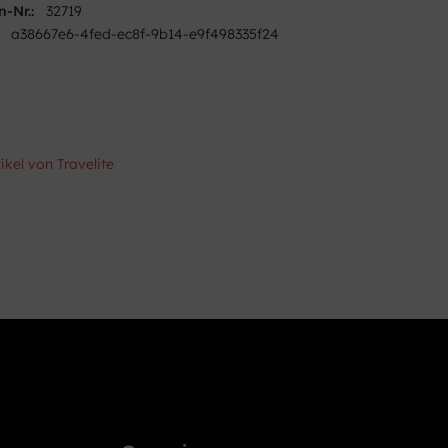
n-Nr.:
32719
a38667e6-4fed-ec8f-9b14-e9f498335f24
ikel von Travelite