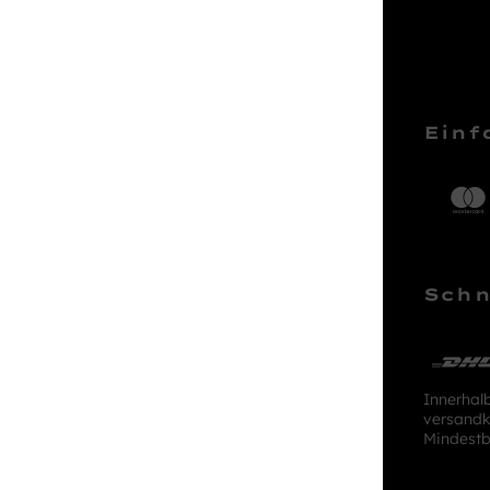
Service Hotline
Einf
Telefonische Unterstützung und
Beratung unter:
04161 – 50 66 44
Schn
Mo-Sa, 10:00 - 18:00 Uhr
kundenlounge@stackmann.de
Innerhal
versandk
Mindestb