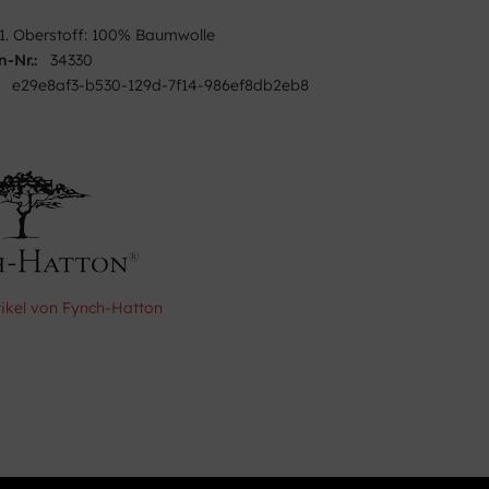
1. Oberstoff: 100% Baumwolle
n-Nr.:
34330
e29e8af3-b530-129d-7f14-986ef8db2eb8
tikel von Fynch-Hatton