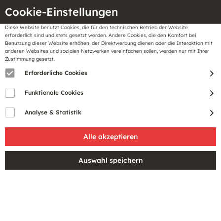
Cookie-Einstellungen
Diese Website benutzt Cookies, die für den technischen Betrieb der Website
Meine
erforderlich sind und stets gesetzt werden. Andere Cookies, die den Komfort bei
llungen
Merkzettel
BonusCard
Benutzung dieser Website erhöhen, der Direktwerbung dienen oder die Interaktion mit
Gutscheine
anderen Websites und sozialen Netzwerken vereinfachen sollen, werden nur mit Ihrer
Zustimmung gesetzt.
Erforderliche Cookies
STILVOLLE UND
Funktionale Cookies
BEQUEME
Analyse & Statistik
NACHTWÄSCHE FÜR
DAMEN
Bei Stackmann finden Sie eine große Auswahl an
stilvoller und bequemer Nachtwäsche für Damen. Ob
Pyjama, Nachthemd oder Negligé - bei uns finden Sie