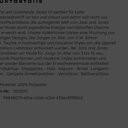
uktdetails
e und isolierende Jacke ist perfekt für kalte
te.Webstoff ist fest und robust und dehnt sich nicht wie
 Stoffe.Entdecke die aufregende Welt von Jack and Jones
 der Mode durch jugendliche Energie und lebhaften Charme
erweckt wird. Unsere Kollektionen bieten eine Mischung aus
ndigen Designs, die Jungen im Alter von 3-16 Jahren
. Tauche in hochwertige und bequeme Styles ein, die speziell
Fashion-Liebhaber entwickelt wurden. Bei Jack and Jones
rpretieren wir Mode für Jungs im Alter von 3 bis 16 neu,
coole Passformen und moderne Styles kombinieren und
er wieder Elemente aus der Erwachsenenmode einfließen
Produkttyp : Steppjacke - Hals : Kapuze - Ärmel : Langarm -
n : Gerippte Ärmelbündchen - Verschluss : Reißverschluss
Material: 100% Polyester
n-Nr.:
1003171
94848072-e5ce-a2ab-e114-4f0ec499fbb2