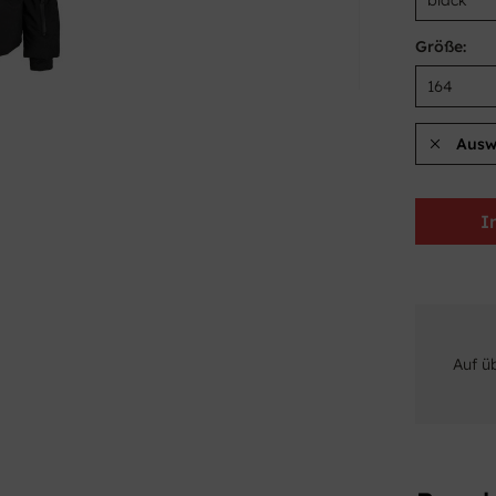
Größe:
Ausw
I
Auf ü