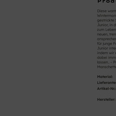
Prod
Diese warm
Wintermona
gestrickte
Junior, in
zum Leben 
neuen, tre
ansprechen
für junge 
Junior inte
indem wir 
dabei imm
lassen.. - 
Manschette
Material:
Lieferante
Artikel-Nr.:
Hersteller: