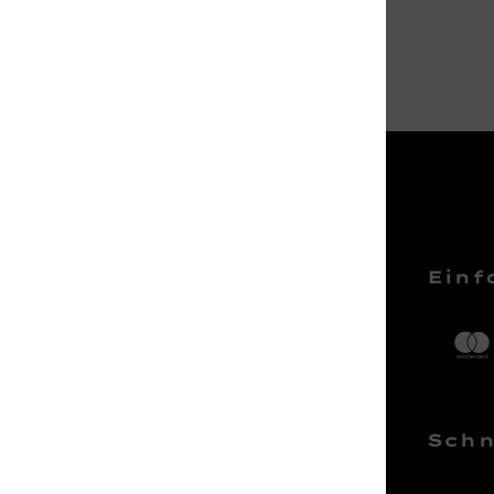
Service Hotline
Einf
Telefonische Unterstützung und
Beratung unter:
04161 – 50 66 44
Schn
Mo-Sa, 10:00 - 18:00 Uhr
kundenlounge@stackmann.de