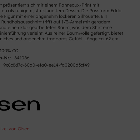
rt präsentiert sich mit einem Panneaux-Print mit
ten als ruhigem, strukturiertem Dessin. Die Passform Edda
ie Figur mit einer angenehm lockeren Silhouette. Ein
r Rundhalsausschnitt trifft auf 1/3-Ärmel mit geradem
und einen klar gearbeiteten Saum, was dem Shirt eine
inienführung verleiht. Aus reiner Baumwolle gefertigt, bietet
ürliches und angenehm tragbares Gefühl. Länge ca. 62 cm.
100% CO
n-Nr.:
641086
9c8c8d7c-60a0-efa0-ee14-fa0200d3cf49
tikel von Olsen