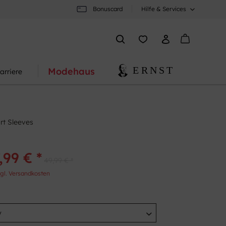
Bonuscard
Hilfe & Services
Modehaus
arriere
rt Sleeves
,99 € *
49,99 € *
gl. Versandkosten