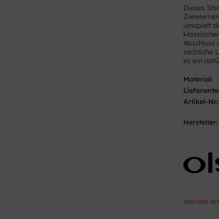
Dieses Shi
Zierelemen
umspielt d
klassische
Abschluss 
sachliche L
es ein nat
Material:
Lieferante
Artikel-Nr.:
Hersteller:
Weitere Ar