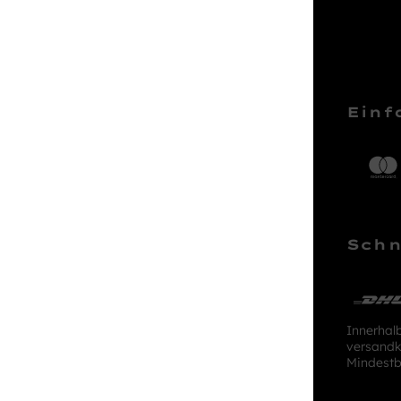
Service Hotline
Einf
Telefonische Unterstützung und
Beratung unter:
04161 – 50 66 44
Schn
Mo-Sa, 10:00 - 18:00 Uhr
kundenlounge@stackmann.de
Innerhal
versandk
Mindestb