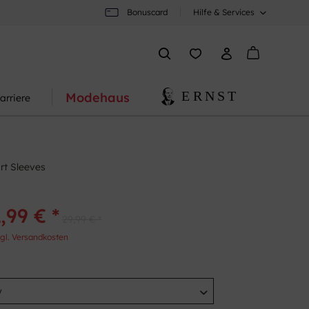
Bonuscard
Hilfe & Services
Modehaus
arriere
rt Sleeves
,99 € *
29,99 € *
gl. Versandkosten