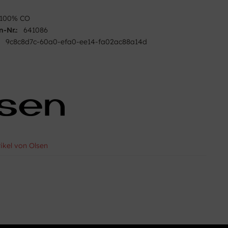
100% CO
n-Nr.:
641086
9c8c8d7c-60a0-efa0-ee14-fa02ac88a14d
tikel von Olsen